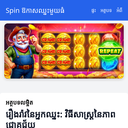
Spin ឱកាសឈ្នះមួយធំ
ផ្ទះ
អត្ថបទ
អំពី
អត្ថបទលម្អិត
រឿងរ៉ាវនៃអ្នកឈ្នះ: វិធីសាស្រ្តនៃភាព
ជោគជ័យ