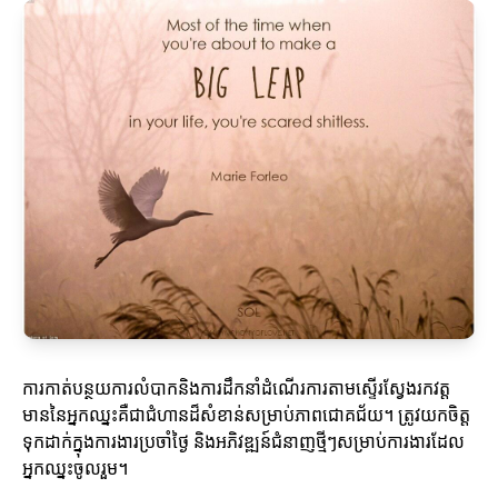
ការកាត់បន្ថយការលំបាកនិងការដឹកនាំដំណើរការតាមស្ទើរស្វែងរកវត្ត
មាននៃអ្នកឈ្នះគឺជាជំហានដ៏សំខាន់សម្រាប់ភាពជោគជ័យ។ ត្រូវយកចិត្ត
ទុកដាក់ក្នុងការងារប្រចាំថ្ងៃ និងអភិវឌ្ឍន៍ជំនាញថ្មីៗសម្រាប់ការងារដែល
អ្នកឈ្នះចូលរួម។