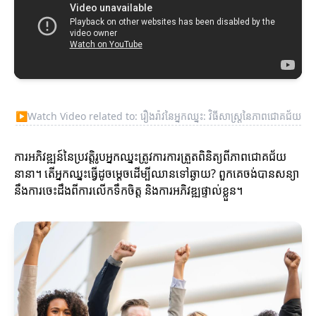
▶
Watch Video related to: រឿងរ៉ាវនៃអ្នកឈ្នះ: វិធីសាស្រ្តនៃភាពជោគជ័យ
ការអភិវឌ្ឍន៍នៃប្រវត្តិរូបអ្នកឈ្នះត្រូវការការត្រួតពិនិត្យពីភាពជោគជ័យ
នានា។ តើអ្នកឈ្នះធ្វើដូចម្តេចដើម្បីឈានទៅឆ្ងាយ? ពួកគេចង់បានសន្យា
នឹងការចេះដឹងពីការលើកទឹកចិត្ត និងការអភិវឌ្ឍផ្ទាល់ខ្លួន។