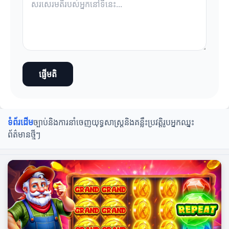
ផ្ញើមតិ
ទំព័រដើម
ច្បាប់និងការនាំចេញ
យុទ្ធសាស្ត្រនិងគន្លឹះ
ប្រវត្តិរូបអ្នកឈ្នះ
ព័ត៌មានថ្មីៗ