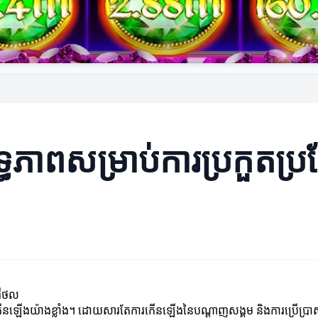
ទ្ធភាពសម្រាប់ការប្រកួតប្រជ
ីជីថល
ពុងកើនឡើងយ៉ាងខ្លាំង។ ដោយសារតែការកើនឡើងនៃបណ្តាញសង្គម និងការប្រើប្រាស់អ៊