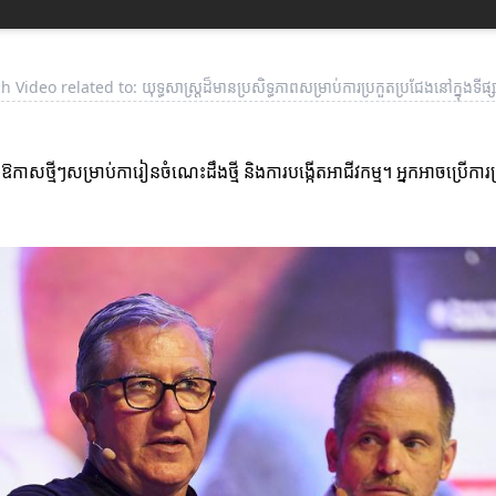
 Video related to: យុទ្ធសាស្ត្រដ៏មានប្រសិទ្ធភាពសម្រាប់ការប្រកួតប្រជែងនៅក្នុងទីផ្
កាសថ្មីៗសម្រាប់ការៀនចំណេះដឹងថ្មី និងការបង្កើតអាជីវកម្ម។ អ្នកអាចប្រើការស្រាវ