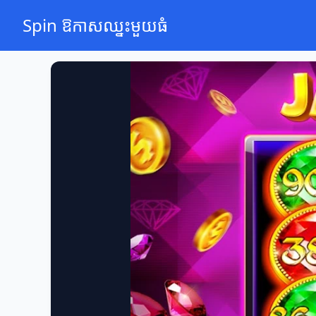
Spin ឱកាសឈ្នះមួយធំ