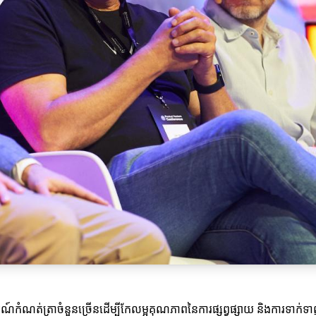
ករណ៍កំណត់ត្រាចំនួនច្រើនដើម្បីកែលម្អគុណភាពនៃការផ្សព្វផ្សាយ និងការទាក់ទាញ