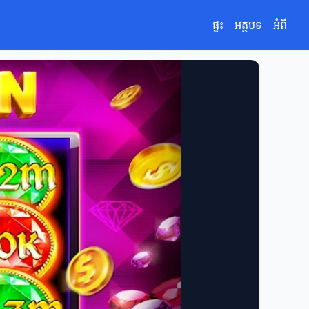
ផ្ទះ
អត្ថបទ
អំពី