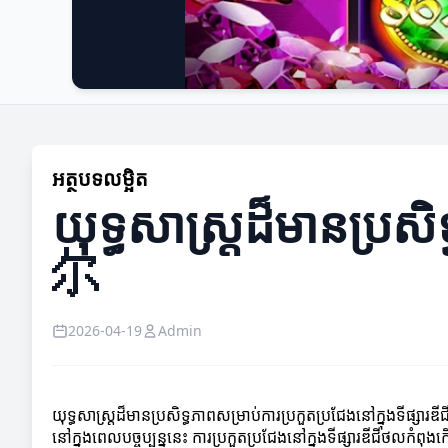
អត្ថបទលម្អិត
យុទ្ធសាស្ត្រដ៏មានប្រសិ
尔
2026-04-19
Admin
យុទ្ធសាស្ត្រដ៏មានប្រសិទ្ធភាពសម្រាប់ការប្រកួតប្រជែងនៅក្នុងទីផ្សារឌ
នៅក្នុងពេលបច្ចុប្បន្ននេះ ការប្រកួតប្រជែងនៅក្នុងទីផ្សារឌីជីថលកំ