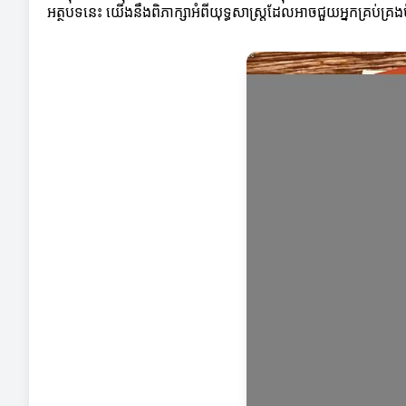
អត្ថបទនេះ យើងនឹងពិភាក្សាអំពីយុទ្ធសាស្ត្រដែលអាចជួយអ្នកគ្រប់គ្រងម