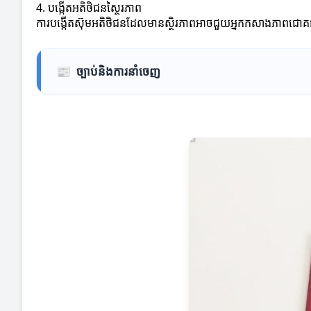
4. បង្កើតអតិថិជនស្ថៃរភាព
ការបង្កើតស៊ុមអតិថិជនដែលមានស្ថិរភាពអាចជួយអ្នកកសាងភាពជោគជ័យនៅ
📰
ច្បាប់និងការនាំចេញ