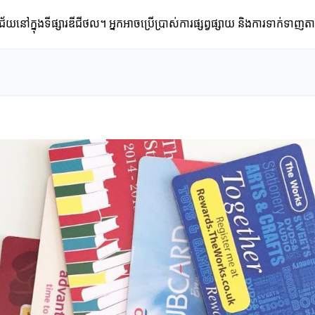
ក្នុងទីផ្សារឌីជីថល។ អ្នកអាចប្រើប្រាស់ការផ្សព្វផ្សាយ និងការទាក់ទាញតា