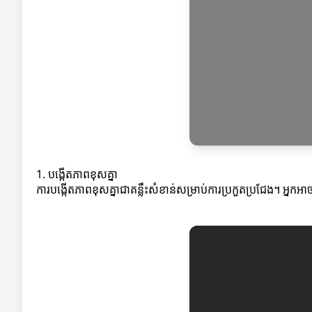
1. បង្កើតភាពខុសគ្នា
ការបង្កើតភាពខុសគ្នាជាគន្លឹះសំខាន់សម្រាប់ការប្រកួតប្រជែង។ អ្ន