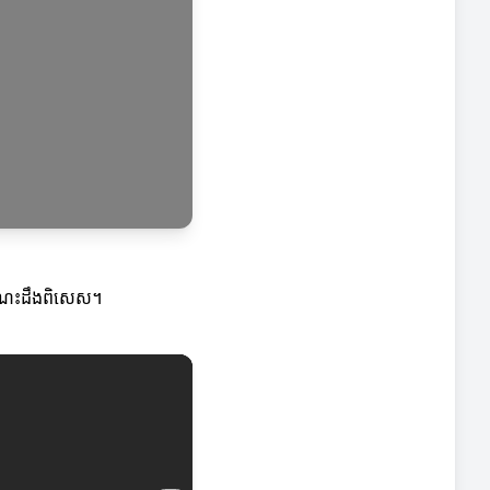
ងចំណេះដឹងពិសេស។