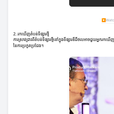
▶
Watch
2. រកឃើញតំបន់ទីផ្សារថ្មី
ការស្រាវជ្រាវពីតំបន់ទីផ្សារថ្មីនៅក្នុងទីផ្សារឌីជីថលអាចជួយអ្នករកឃើញឱ
នៃការប្រកួតប្រជែង។