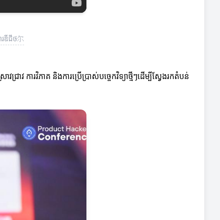
សារឌីជីថ尔
ជ្រាវ ការវិភាគ និងការប្រើប្រាស់បច្ចេកវិទ្យាថ្មីៗដើម្បីស្វែងរកតំបន់