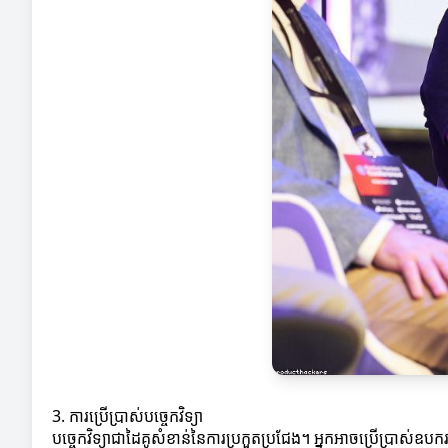
3. ការប្រើប្រាស់បច្ចេកវិទ្យា
បច្ចេកវិទ្យាជាដៃគូសំខាន់នៃការប្រកួតប្រជែង។ អ្នកអាចប្រើប្រាស់ឧប