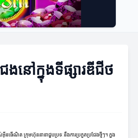
ែងនៅក្នុងទីផ្សារឌីជីថ
ីនធើណិត ក្រុមហ៊ុននានាជួបប្រទៈនឹងការប្រកួតប្រជែងថ្មីៗ។ ក្នុង