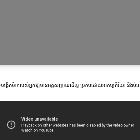
កអាចបង្កើតម៉ាករបស់អ្នកឱ្យមានអត្តសញ្ញាណដ៏ល្អ ប្រកបដោយអាកប្បកិរិយា និ