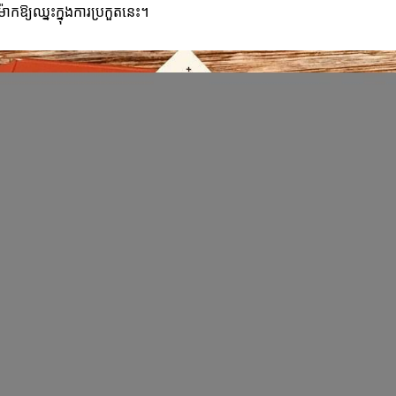
៉ាកឱ្យឈ្នះក្នុងការប្រកួតនេះ។