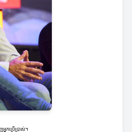
អ្នកប្រើប្រាស់។