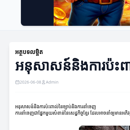
អត្ថបទលម្អិត
អនុសាសន៍និងការប៉ះពា
2026-06-08
Admin
អនុសាសន៍និងការប៉ះពាល់នៃច្បាប់និងការនាំចេញ
ការនាំចេញជាផ្នែកមួយសំខាន់នៃសេដ្ឋកិច្ចខ្មែរ ដែលអាចនាំឲ្យមានអភិវឌ្ឍ