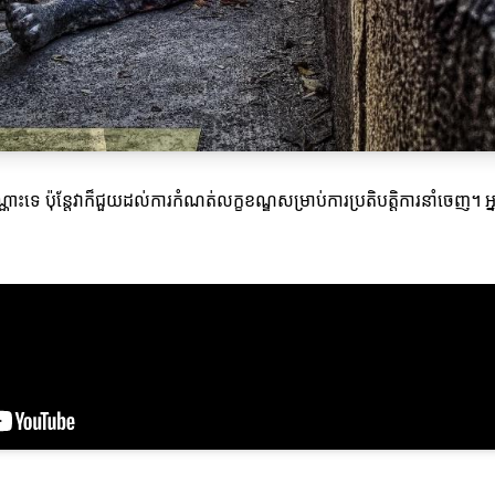
ប៉ុណ្ណោះទេ ប៉ុន្តែវាក៏ជួយដល់ការកំណត់លក្ខខណ្ឌសម្រាប់ការប្រតិបត្តិការនាំច