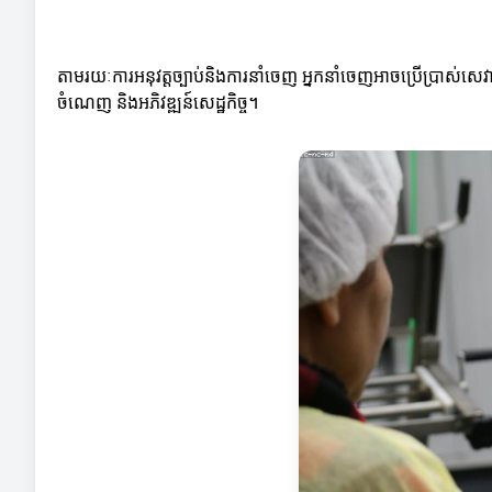
តាមរយៈការអនុវត្តច្បាប់និងការនាំចេញ អ្នកនាំចេញអាចប្រើប្រាស់ស
ចំណេញ និងអភិវឌ្ឍន៍សេដ្ឋកិច្ច។