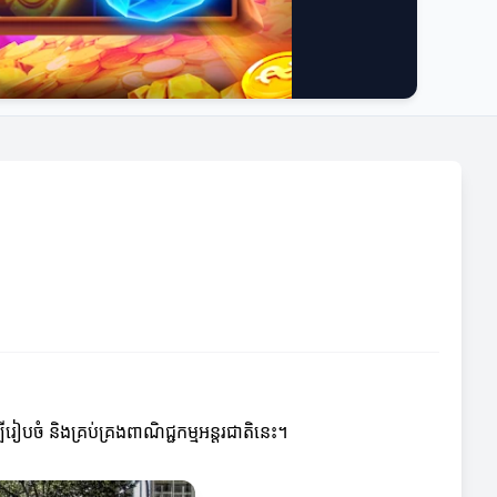
ីរៀបចំ និងគ្រប់គ្រងពាណិជ្ជកម្មអន្តរជាតិនេះ។