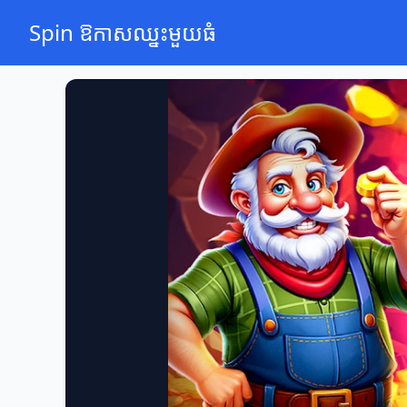
Spin ឱកាសឈ្នះមួយធំ