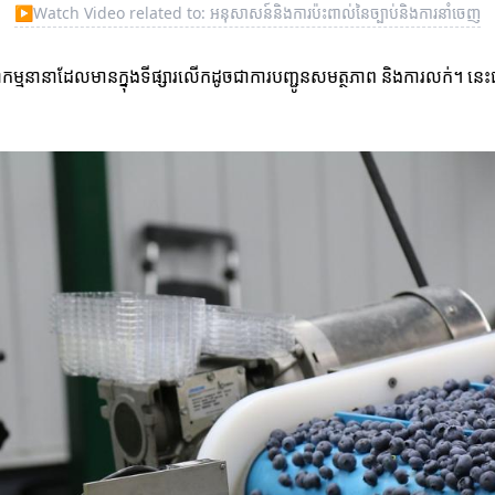
▶
Watch Video related to: អនុសាសន៍និងការប៉ះពាល់នៃច្បាប់និងការនាំចេញ
េវាកម្មនានាដែលមានក្នុងទីផ្សារលើកដូចជាការបញ្ជូនសមត្ថភាព និងការលក់។ ន