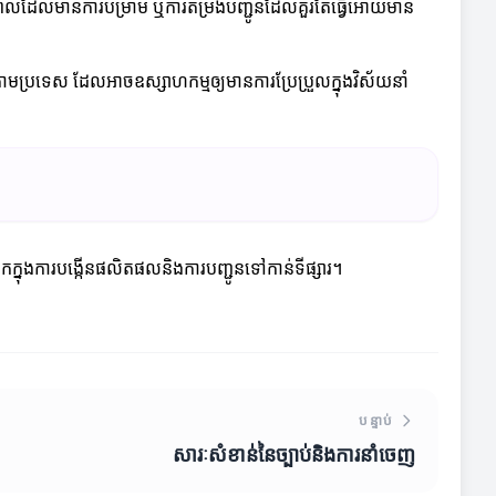
ពេលដែលមានការបម្រាម ឬការតម្រង់បញ្ជូនដែលគួរតែធ្វើអោយមាន
តែតាមប្រទេស ដែលអាចឧស្សាហកម្មឲ្យមានការប្រែប្រួលក្នុងវិស័យនាំ
ិបាកក្នុងការបង្កើនផលិតផលនិងការបញ្ជូនទៅកាន់ទីផ្សារ។
បន្ទាប់
សារៈសំខាន់នៃច្បាប់និងការនាំចេញ