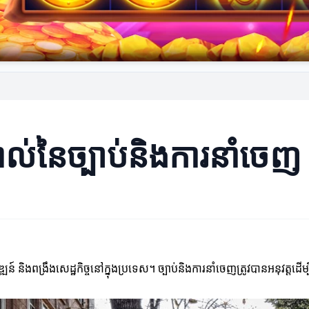
ល់នៃច្បាប់និងការនាំចេញ
ន៍ និងពង្រឹងសេដ្ឋកិច្ចនៅក្នុងប្រទេស។ ច្បាប់និងការនាំចេញត្រូវបានអនុវត្តដើម្ប