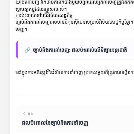
យ៉ាងណាមិញ វាក៏មានភាពកំបាំងមួយចំនួនដែលអ្នកនាំចេញត្រូវតែគ
ស្ថាបត្យកម្មដែលច្បាស់លាស់។
ការប៉ះពាល់ទៅលើវិស័យសេដ្ឋកិច្ច
ច្បាប់និងការនាំចេញអាចមានអិុនស៊ីដេនសម្រាប់វិស័យសេដ្ឋកិច្ចខ្មែរ។
ចេញ។
🔗
ច្បាប់និងការនាំចេញ: ផលប៉ះពាល់លើទីផ្សារអន្តរជាតិ
នៅក្នុងការអភិវឌ្ឍន៍នៃវិស័យការនាំចេញ ប្រទេសមួយក៏ត្រូវការបង្កើនក
មុន
ផលប៉ះពាល់នៃច្បាប់និងការនាំចេញ