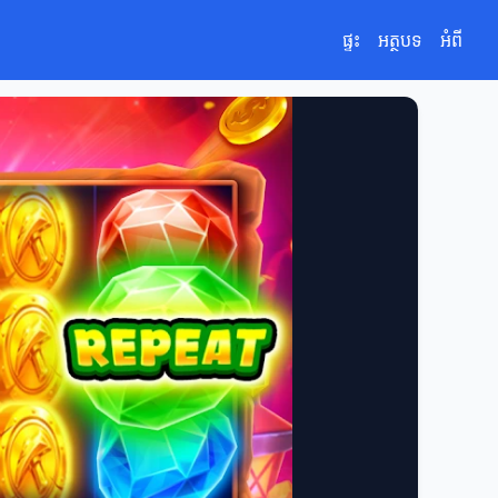
ផ្ទះ
អត្ថបទ
អំពី