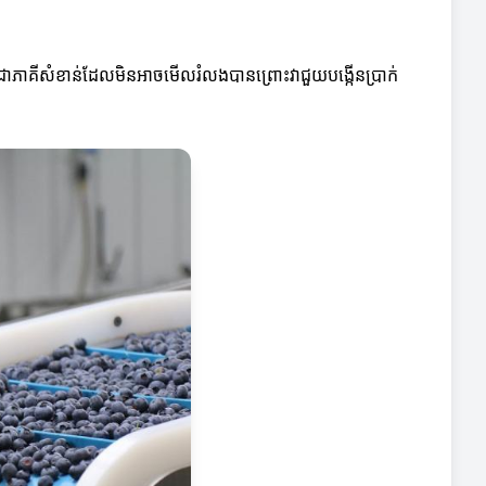
េះជាភាគីសំខាន់ដែលមិនអាចមើលរំលងបានព្រោះវាជួយបង្កើនប្រាក់