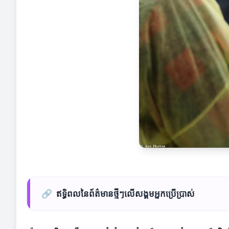
🔗
ឥទ្ធិពលនៃព័ត៌មានថ្មីៗលើសង្គមអ្នកប្រើប្រាស់