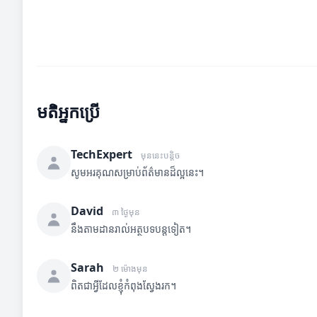
មតិអ្នកប្រើ
TechExpert
មុននេះបន្តិច
សូមអរគុណសម្រាប់ព័ត៌មានដ៏ល្អនេះ។
David
៣ ថ្ងៃមុន
នឹងតាមដានរាល់អត្ថបទបន្តទៀត។
Sarah
២ ម៉ោងមុន
ពិតជាអ្វីដែលខ្ញុំកំពុងស្វែងរក។