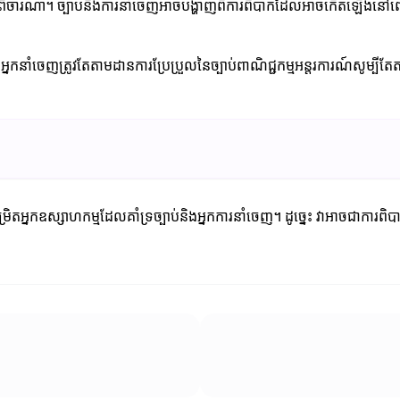
ិតពិចារណា។ ច្បាប់និងការនាំចេញអាចបង្ហាញពីការពិបាកដែលអាចកើតឡើងនៅ
 អ្នកនាំចេញត្រូវតែតាមដានការប្រែប្រួលនៃច្បាប់ពាណិជ្ជកម្មអន្តរការណ៍សូម្បី
ម្រិតអ្នកឧស្សាហកម្មដែលគាំទ្រច្បាប់និងអ្នកការនាំចេញ។ ដូច្នេះ វាអាចជាការព