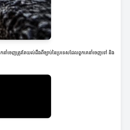
េញ។ អ្នកនាំចេញត្រូវតែយល់ដឹងពីច្បាប់នៃប្រទេសដែលពួកគេនាំចេញទៅ និង