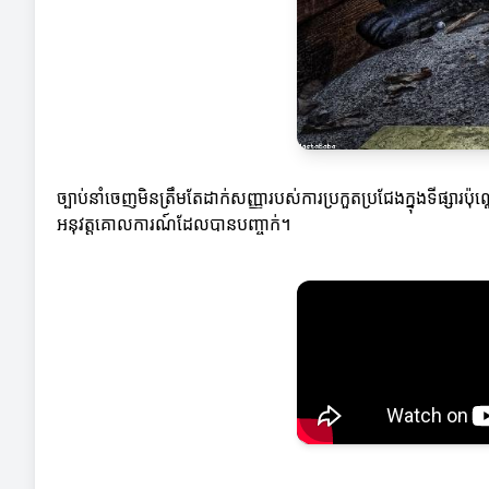
ច្បាប់នាំចេញមិនត្រឹមតែដាក់សញ្ញារបស់ការប្រកួតប្រជែងក្នុងទីផ្សារ
អនុវត្តគោលការណ៍ដែលបានបញ្ចាក់។