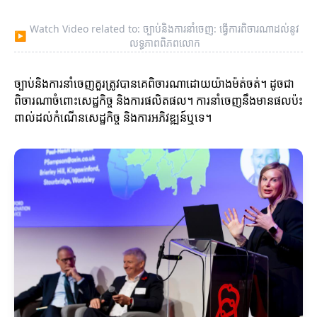
Watch Video related to: ច្បាប់និងការនាំចេញ: ធ្វើការពិចារណាដល់នូវ
▶
លទ្ធភាពពិភពលោក
ច្បាប់និងការនាំចេញគួរត្រូវបានគេពិចារណាដោយយ៉ាងម៉ត់ចត់។ ដូចជា
ពិចារណាចំពោះសេដ្ឋកិច្ច និងការផលិតផល។ ការនាំចេញនឹងមានផលប៉ះ
ពាល់ដល់កំណើនសេដ្ឋកិច្ច និងការអភិវឌ្ឍន៍ឬទេ។