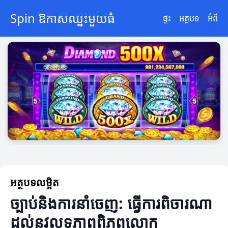
Spin ឱកាសឈ្នះមួយធំ
ផ្ទះ
អត្ថបទ
អំពី
អត្ថបទលម្អិត
ច្បាប់និងការនាំចេញ: ធ្វើការពិចារណា
ដល់នូវលទ្ធភាពពិភពលោក