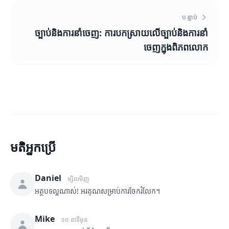
បន្ទាប់
ច្បាប់និងការនាំចេញ: ការបកស្រាយលើច្បាប់និងការនាំ
ចេញក្នុងពិភពលោក
មតិអ្នកប្រើ
Daniel
ម្សិលមិញ
អត្ថបទល្អណាស់! អរគុណសម្រាប់ការចែករំលែក។
Mike
១០ នាទីមុន