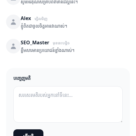
សូមអរគុណសម្រាប់ព័ត៌មានដ៏ល្អនេះ។
Alex
ម្សិលមិញ
ខ្ញុំពិតជាចូលចិត្តអានវាណាស់។
SEO_Master
មុននេះបន្តិច
ខ្លឹមសារមានប្រយោជន៍ខ្លាំងណាស់។
បញ្ចេញមតិ