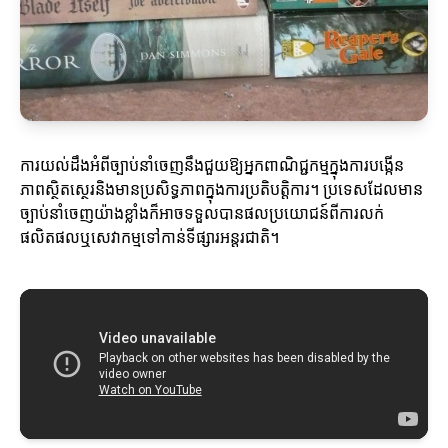
ការយល់ដឹងអំពីច្បាប់នាំចេញនឹងជួយឱ្យអ្នកពាណិជ្ជកម្មក្នុងការបង្កើន
ភាពស្ថិតស្ថេរនិងមានប្រសិទ្ធភាពក្នុងការប្រតិបត្តិការ។ ប្រទេសដែលមាន
ច្បាប់នាំចេញយ៉ាងខ្លាំងក៏អាចទទួលបានផលប្រយោជន៍ពីការលក់
ផលិតផលឬសេវាកម្មទៅកាន់ទីផ្សារអន្តរជាតិ។