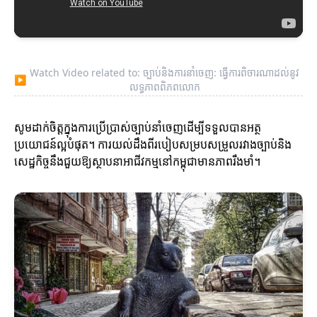
Watch Video related to: ច្បាប់និងការនាំចេញ: ធ្វើការពិចារណាដល់នូវ
▶
លទ្ធភាពពិភពលោក
សូមដាក់ចិត្តក្នុងការប្រើប្រាស់ច្បាប់នាំចេញដើម្បីទទួលបានអត្ថ
ប្រយោជន៍ល្អបំផុត។ ការយល់ដឹងពីរបៀបសម្របសម្រួលរវាងច្បាប់និង
សេដ្ឋកិច្ចនឹងជួយឱ្យស្ថាបនាអាជីវកម្មនៅកម្ពុជាមានភាពរឹងមាំ។