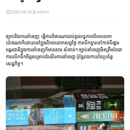
2026-04-20
Admin
ច្បាប់និងការនាំចេញ: ធ្វើការពិចារណាដល់នូវលទ្ធភាពពិភពលោក
យ៉ាងណាក៏ដោយនៅក្នុងពិភពលោកសព្វថ្ងៃ ការបើកទ្វារទៅកាន់ទីផ្សារ
អន្តរជាតិក្នុងការនាំចេញក៏មានសារៈសំខាន់។ ច្បាប់នាំចេញមិនត្រឹមតែជា
ការលើកទឹកចិត្តសម្រាប់ដំណើរការនាំចេញ ប៉ុន្តែរាងកាយនៃប្រព័ន្ធ
សេដ្ឋកិច្ច។