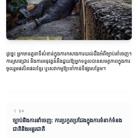
ដូច្នេះ អ្នកមានតួនាទីសំខាន់ក្នុងការកសាងការយល់ដឹងអំពីច្បាប់នាំចេញ។
ការស្រាវជ្រាវ និងការអនុវត្តន៍នឹងជួយឱ្យអ្នកទទួលបានសមត្ថភាពក្នុងការ
ចូលរួមផលិតផលខ្មែរ ឬសេវាកម្មឱ្យទៅកាន់ទីផ្សារបន្ថែម។
មុន
ច្បាប់និងការនាំចេញ: ការប្រកួតប្រជែងក្នុងការទំនាក់ទំនង
ជាតិនិងអន្តរជាតិ