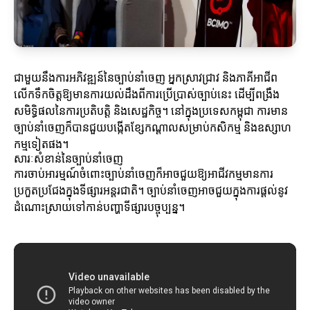
ជាមួយនឹងការអភិវឌ្ឍន៍នៃច្បាប់នាំចេញ អ្នកស្រាវជ្រាវ និងភាគីអាជីព
លើកទឹកចិត្តឱ្យមានការយល់ដឹងពីការប្រើប្រាស់ច្បាប់នេះ ដើម្បីពង្រឹង
សមិទ្ធិផលនៃការប្រតិបត្តិ និងសេដ្ឋកិច្ច។ នៅក្នុងប្រទេសកម្ពុជា ការមាន
ច្បាប់នាំចេញក៏បានជួយបង្កើតខ្សែកណ្តាលសម្រាប់កសិកម្ម និងឧស្សាហ
កម្មទៀតផង។
សារៈសំខាន់នៃច្បាប់នាំចេញ
ការចាប់អារម្មណ៍ចំពោះច្បាប់នាំចេញក៏អាចជួយឱ្យអាជីវកម្មមានការ
ប្រកួតប្រជែងក្នុងទីផ្សារអន្តរជាតិ។ ច្បាប់នាំចេញអាចជួយក្នុងការផ្ដល់នូវ
ដំណោះស្រាយទៅកាន់បញ្ហាទីផ្សារបច្ចុប្បន្ន។